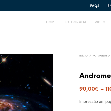
FAQ´S
E
HOME
FOTOGRAFIA
VIDEO
INÍCIO
/
FOTOGRAFIA 
Andromed
90,00
€
–
11
Impressão em pap