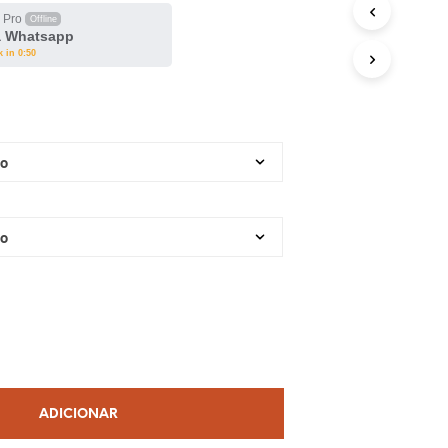
 Pro
Offline
a Whatsapp
k in 0:50
ADICIONAR