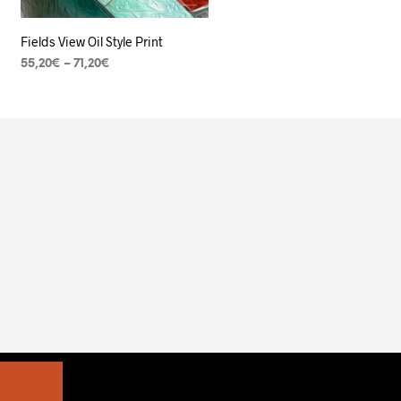
Fields View Oil Style Print
55,20
€
–
71,20
€
VER OPÇÕES