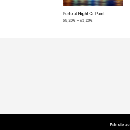
Porto at Night Oil Paint
55,20
€
–
63,20
€
VER OPÇÕES
Este site u