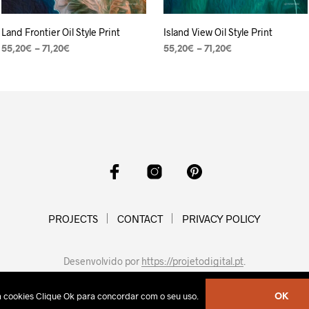
Land Frontier Oil Style Print
Island View Oil Style Print
55,20
€
–
71,20
€
55,20
€
–
71,20
€
VER OPÇÕES
VER OPÇÕES
PROJECTS
CONTACT
PRIVACY POLICY
Desenvolvido por
https://projetodigital.pt
.
sa cookies Clique Ok para concordar com o seu uso.
OK