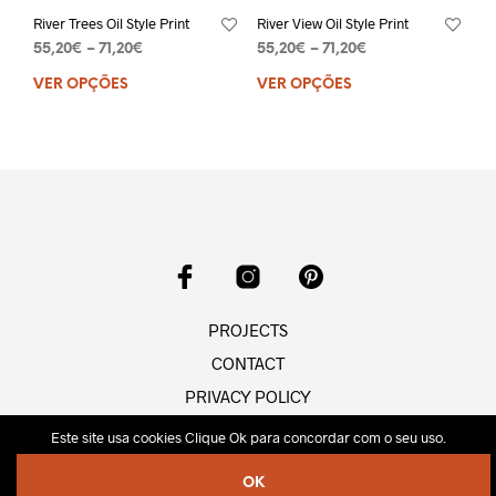
River Trees Oil Style Print
River View Oil Style Print
55,20
€
–
71,20
€
55,20
€
–
71,20
€
VER OPÇÕES
VER OPÇÕES
PROJECTS
CONTACT
PRIVACY POLICY
Este site usa cookies Clique Ok para concordar com o seu uso.
Desenvolvido por
https://projetodigital.pt
.
OK