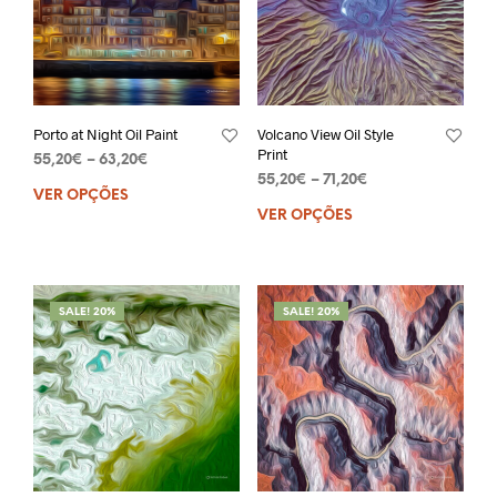
Porto at Night Oil Paint
Volcano View Oil Style
Print
55,20
€
–
63,20
€
55,20
€
–
71,20
€
VER OPÇÕES
VER OPÇÕES
SALE! 20%
SALE! 20%