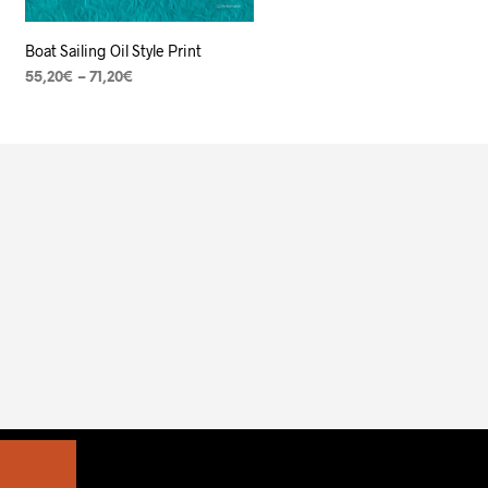
Boat Sailing Oil Style Print
55,20
€
–
71,20
€
VER OPÇÕES