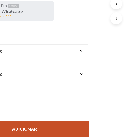
 Pro
Offline
a Whatsapp
k in 0:10
ADICIONAR