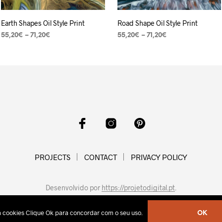
Earth Shapes Oil Style Print
Road Shape Oil Style Print
55,20
€
–
71,20
€
55,20
€
–
71,20
€
VER OPÇÕES
VER OPÇÕES
PROJECTS
CONTACT
PRIVACY POLICY
Desenvolvido por
https://projetodigital.pt
.
sa cookies Clique Ok para concordar com o seu uso.
OK