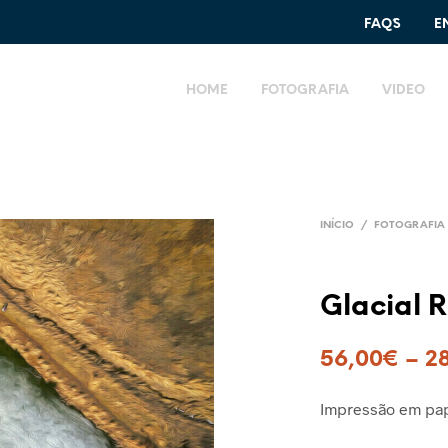
FAQ´S
E
HOME
FOTOGRAFIA
VIDEO
INÍCIO
/
FOTOGRAFIA 
Glacial R
56,00
€
–
2
Impressão em pap