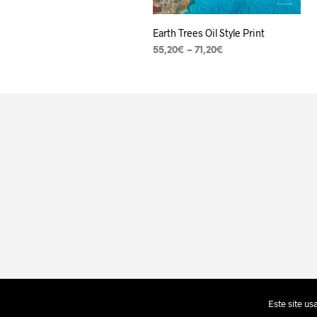
Earth Trees Oil Style Print
55,20
€
–
71,20
€
VER OPÇÕES
Este site u