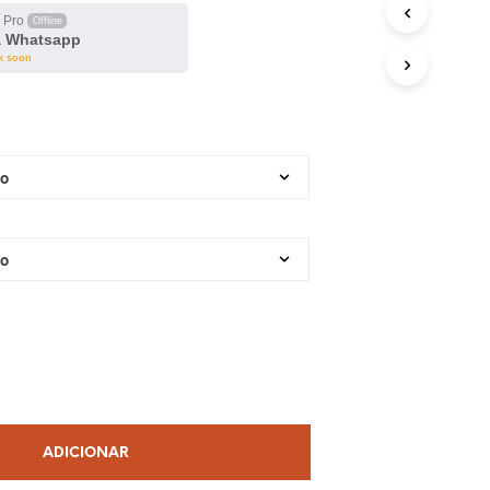
 Pro
Offline
a Whatsapp
ck soon
ADICIONAR