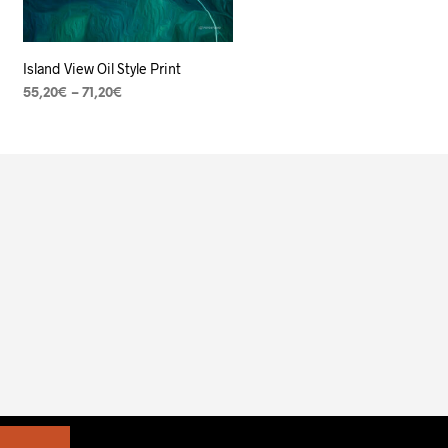
Island View Oil Style Print
55,20
€
–
71,20
€
VER OPÇÕES