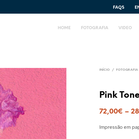
FAQ´S
E
HOME
FOTOGRAFIA
VIDEO
INÍCIO
/
FOTOGRAFIA 
Pink Tone
72,00
€
–
28
Impressão em pap