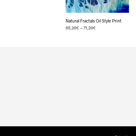
Natural Fractals Oil Style Print
55,20
€
–
71,20
€
VER OPÇÕES