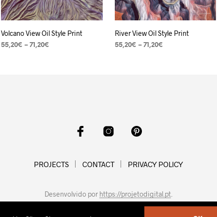
Volcano View Oil Style Print
River View Oil Style Print
55,20
€
–
71,20
€
55,20
€
–
71,20
€
VER OPÇÕES
VER OPÇÕES
PROJECTS
CONTACT
PRIVACY POLICY
Desenvolvido por
https://projetodigital.pt
.