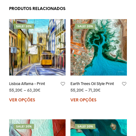
PRODUTOS RELACIONADOS
SALE! 20%
SALE! 20%
Lisboa Alfama – Print
Earth Trees Oil Style Print
55,20
€
–
63,20
€
55,20
€
–
71,20
€
VER OPÇÕES
VER OPÇÕES
SALE! 20%
SALE! 20%