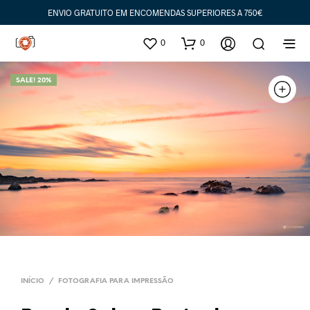
ENVIO GRATUITO EM ENCOMENDAS SUPERIORES A 750€
0
0
SALE! 20%
INÍCIO
/
FOTOGRAFIA PARA IMPRESSÃO