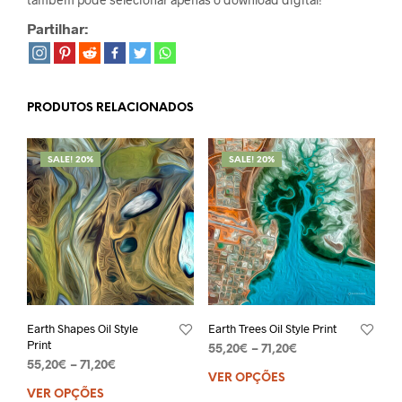
Partilhar:
PRODUTOS RELACIONADOS
SALE! 20%
SALE! 20%
Earth Shapes Oil Style
Earth Trees Oil Style Print
Print
55,20
€
–
71,20
€
55,20
€
–
71,20
€
VER OPÇÕES
VER OPÇÕES