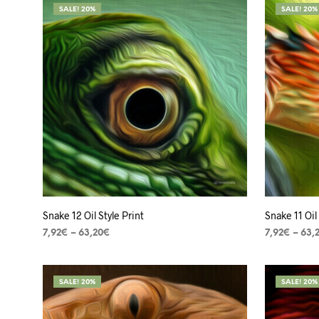
SALE! 20%
SALE! 20%
Snake 12 Oil Style Print
Snake 11 Oil
7,92
€
–
63,20
€
7,92
€
–
63,
VER OPÇÕES
VER OPÇÕ
SALE! 20%
SALE! 20%