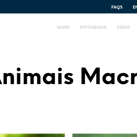
FAQ´S
E
HOME
FOTOGRAFIA
VIDEO
nimais Mac