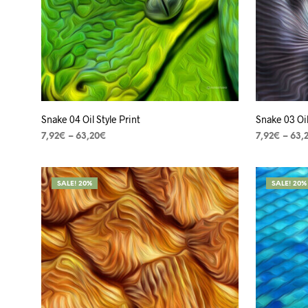
Snake 04 Oil Style Print
Snake 03 Oil
7,92
€
–
63,20
€
7,92
€
–
63,
VER OPÇÕES
VER OPÇÕ
SALE! 20%
SALE! 20%