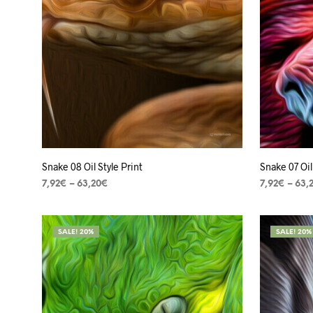
Snake 08 Oil Style Print
Snake 07 Oil
7,92
€
–
63,20
€
7,92
€
–
63,
VER OPÇÕES
VER OPÇÕ
SALE! 20%
SALE! 20%