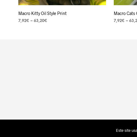
Macro Kitty Oil Style Print
Macro Cats O
7,92
€
–
63,20
€
7,92
€
–
63,
VER OPÇÕES
VER OPÇÕ
Este site u