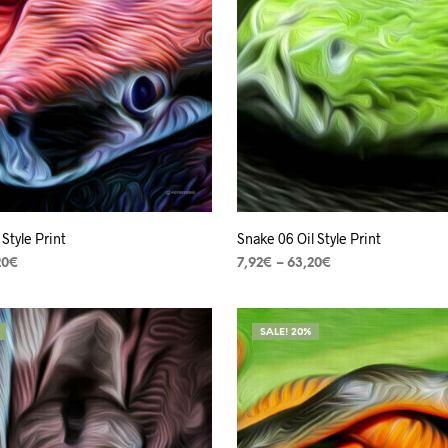
 Style Print
Snake 06 Oil Style Print
20
€
7,92
€
–
63,20
€
ES
VER OPÇÕES
SALE! 20%