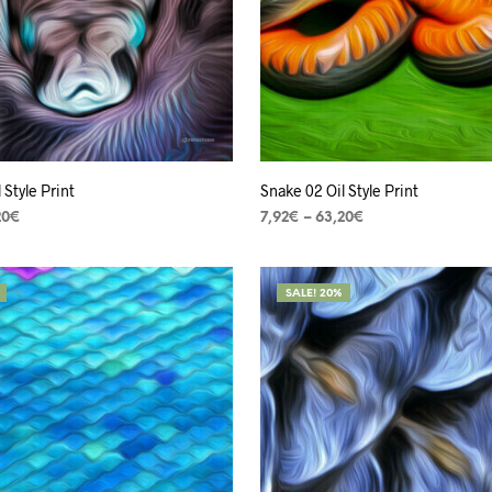
 Style Print
Snake 02 Oil Style Print
20
€
7,92
€
–
63,20
€
ES
VER OPÇÕES
SALE! 20%