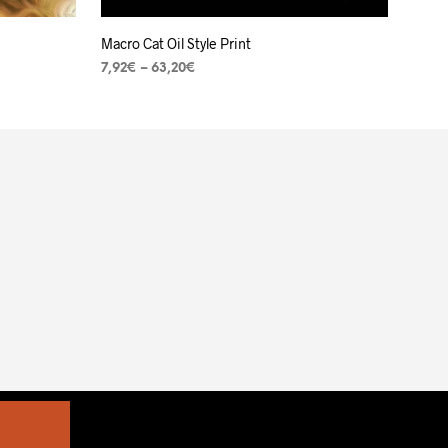
Macro Cat Oil Style Print
7,92
€
–
63,20
€
VER OPÇÕES