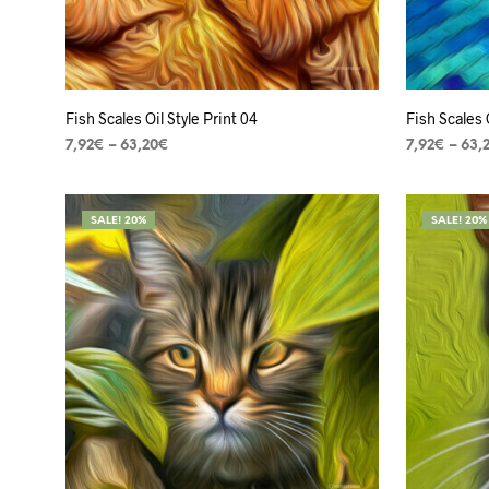
Fish Scales Oil Style Print 04
Fish Scales 
7,92
€
–
63,20
€
7,92
€
–
63,
VER OPÇÕES
VER OPÇÕ
SALE! 20%
SALE! 20%