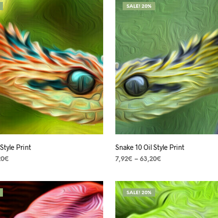
SALE! 20%
 Style Print
Snake 10 Oil Style Print
20
€
7,92
€
–
63,20
€
ES
VER OPÇÕES
SALE! 20%