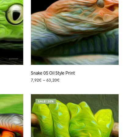
Snake 05 Oil Style Print
7,92
€
–
63,20
€
VER OPÇÕES
SALE! 20%