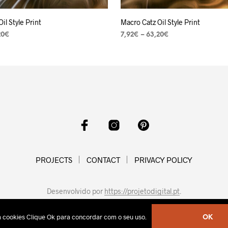
il Style Print
Macro Catz Oil Style Print
20
€
7,92
€
–
63,20
€
ES
VER OPÇÕES
PROJECTS
CONTACT
PRIVACY POLICY
Desenvolvido por
https://projetodigital.pt
.
sa cookies Clique Ok para concordar com o seu uso.
OK