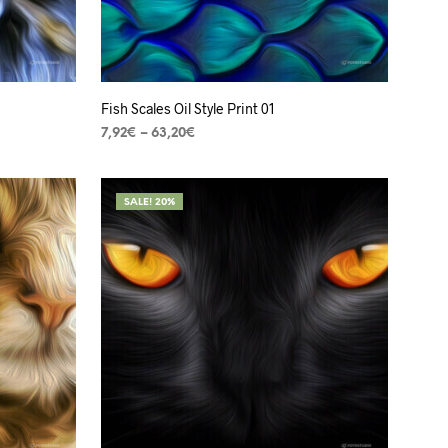
Fish Scales Oil Style Print 01
7,92
€
–
63,20
€
VER OPÇÕES
SALE! 20%