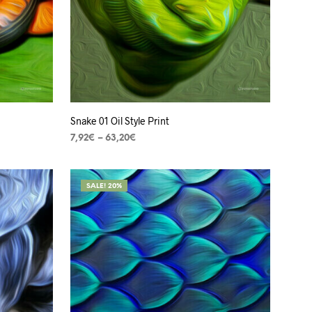
Snake 01 Oil Style Print
7,92
€
–
63,20
€
VER OPÇÕES
SALE! 20%