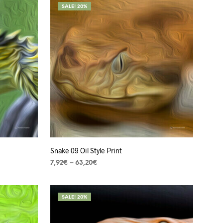
SALE! 20%
Snake 09 Oil Style Print
7,92
€
–
63,20
€
VER OPÇÕES
SALE! 20%