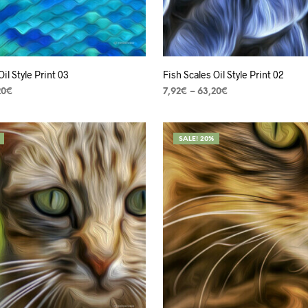
Oil Style Print 03
Fish Scales Oil Style Print 02
20
€
7,92
€
–
63,20
€
ES
VER OPÇÕES
SALE! 20%