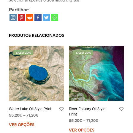
Partilhar:
PRODUTOS RELACIONADOS
SALE! 20%
SALE! 20%
Water Lake Oil Style Print
River Estuary Oil Style
Print
55,20
€
–
71,20
€
55,20
€
–
71,20
€
VER OPÇÕES
VER OPÇÕES